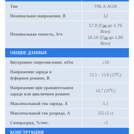
Тип
VRLA-AGM
12
Номинальное напряжение, В
17,0 (С
до 1,75
20
В/эл)
Номинальная емкость, А•ч
16,15 (С
до 1,80
10
В/эл)
ОБЩИЕ ДАННЫЕ
Внутреннее сопротивление, мОм
≤16
Напряжение заряда в
13,5 – 13,8 (25⁰С)
буферном режиме, В
Напряжение при уравнительном
14,7 (25⁰С)
заряде или цикличном режиме
Максимальный ток заряда, А
5,1
Максимальный ток разряда, А
255 (5 с)
Саморазряд, %/мес.
<3
КОНСТРУКЦИЯ