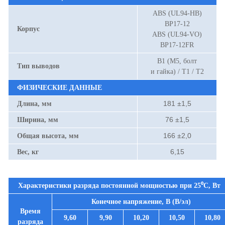
ABS (UL94-HB)
BP17-12
Корпус
ABS (UL94-VO)
BP17-12FR
B1 (М5, болт
Тип выводов
и гайка) / Т1 / Т2
ФИЗИЧЕСКИЕ ДАННЫЕ
181 ±1,5
Длина, мм
76 ±1,5
Ширина, мм
166 ±2,0
Общая высота, мм
6,15
Вес, кг
Характеристики разряда постоянной мощностью при
25⁰С
, Вт
Конечное напряжение, В (В/эл)
Время
9,60
9,90
10,20
10,50
10,80
разряда