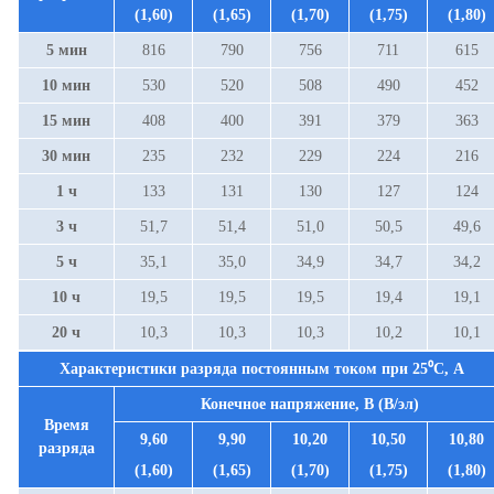
(1,60)
(1,65)
(1,70)
(1,75)
(1,80)
5 мин
816
790
756
711
615
10 мин
530
520
508
490
452
15 мин
408
400
391
379
363
30 мин
235
232
229
224
216
1 ч
13
3
131
1
30
127
12
4
3 ч
51,7
51,4
51,0
50,5
49,6
5 ч
35,1
35,0
34,9
34,7
34,2
10 ч
19,5
19,5
19,
5
19,
4
19,
1
20 ч
10,
3
10,
3
10,
3
10,2
10,
1
Характеристики разряда постоянным током при
25⁰С
, А
Конечное напряжение, В (В/эл)
Время
9,60
9,90
10,20
10,50
10,80
разряда
(1,60)
(1,65)
(1,70)
(1,75)
(1,80)