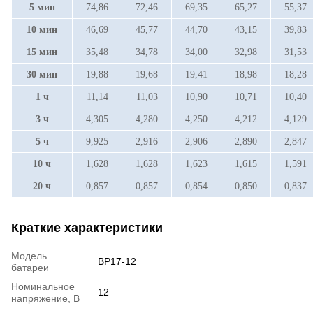
5 мин
74,86
72,46
69,35
65,27
55,37
10 мин
46,69
45,77
44,70
43,15
39,83
15 мин
35,48
34,78
34,00
32,98
31,53
30 мин
19,88
19,68
19,41
18,98
18,28
1 ч
11,14
11,03
10,90
10,71
10,40
3 ч
4,305
4,280
4,250
4,212
4,129
5 ч
9,925
2,916
2,906
2,890
2,847
10 ч
1,628
1,628
1,623
1,615
1,591
20 ч
0,857
0,857
0,854
0,850
0,837
Краткие характеристики
Модель
BP17-12
батареи
Номинальное
12
напряжение, В