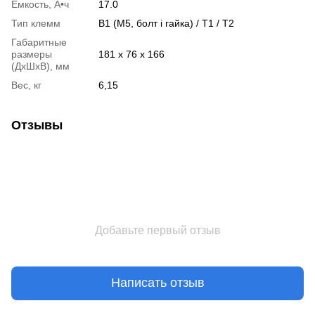
Емкость, А•ч
17.0
Тип клемм
B1 (М5, болт і гайка) / Т1 / Т2
Габаритные
размеры
181 х 76 х 166
(ДхШхВ), мм
Вес, кг
6,15
Отзывы
Добавьте первый отзыв
Написать отзыв