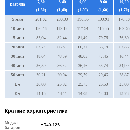
7,80
8,40
9,00
9,60
10,20
разряда
(1,30)
(1,40)
(1,50)
(1,60)
(1,70)
5 мин
201,82
200,00
196,36
190,91
178,18
10 мин
120,18
119,12
117,54
115,35
109,65
15 мин
83,04
82,44
81,49
79,76
76,30
20 мин
67,24
66,81
66,21
65,18
62,86
30 мин
48,64
48,39
48,05
47,46
46,44
40 мин
36,59
36,42
36,16
35,74
34,90
50 мин
30,21
30,04
29,79
29,46
28,87
1 ч
26,00
25,92
25,75
25,50
25,08
2 ч
14,15
14,11
14,08
14,00
13,78
Краткие характеристики
Модель
HR40-12S
батареи