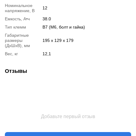
Номинальное
12
напряжение, В
Емкость, А•ч
38.0
Тип клемм
B7 (М6, болт и гайка)
Габаритные
размеры
195 х 129 х 179
(ДхШхВ), мм
Вес, кг
12,1
Отзывы
Добавьте первый отзыв