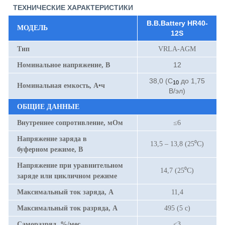
ТЕХНИЧЕСКИЕ ХАРАКТЕРИСТИКИ
B.B.Battery HR40-
МОДЕЛЬ
12S
Тип
VRLA-AGM
12
Номинальное напряжение, В
38,0 (С
до 1,75
10
Номинальная емкость, А•ч
В/эл)
ОБЩИЕ ДАННЫЕ
Внутреннее сопротивление, мОм
≤6
Напряжение заряда в
13,5 – 13,8 (25⁰С)
буферном режиме, В
Напряжение при уравнительном
14,7 (25⁰С)
заряде или цикличном режиме
Максимальный ток заряда, А
11,4
Максимальный ток разряда, А
495 (5 с)
Саморазряд, %/мес.
<3