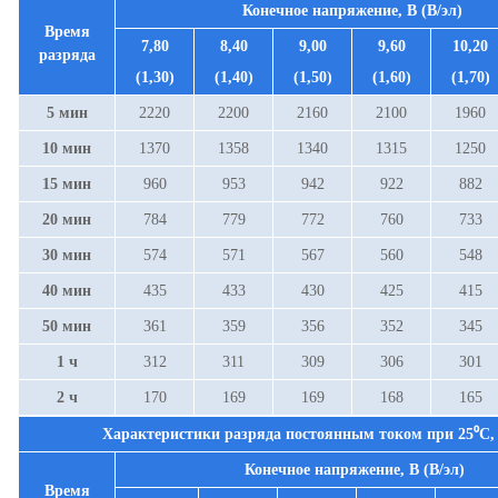
Конечное напряжение, В (В/эл)
Время
7,80
8,40
9,00
9,60
10,20
разряда
(1,30)
(1,40)
(1,50)
(1,60)
(1,70)
5 мин
2220
2200
2160
2100
1960
10 мин
1370
1358
1340
1315
1250
15 мин
960
953
942
922
882
20 мин
784
779
772
760
733
30 мин
574
571
567
560
548
40 мин
435
433
430
425
415
50 мин
361
359
356
352
345
1 ч
312
311
309
306
301
2 ч
170
169
169
168
165
Характеристики разряда постоянным током при
25⁰С
,
Конечное напряжение, В (В/эл)
Время