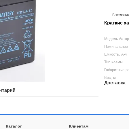
В желани
Краткие х
Модель бата
Номинальное 
Емкость, А•ч
Тип клемм
Габаритные р
Вес, кг
Доставка
нтарий
Каталог
Клиентам