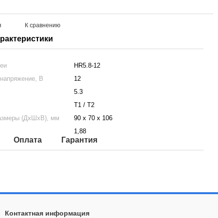
я
К сравнению
арактеристики
реи
HR5.8-12
напряжение, В
12
5.3
Т1 / Т2
азмеры (ДхШхВ), мм
90 х 70 х 106
1,88
Оплата
Гарантия
Контактная информация