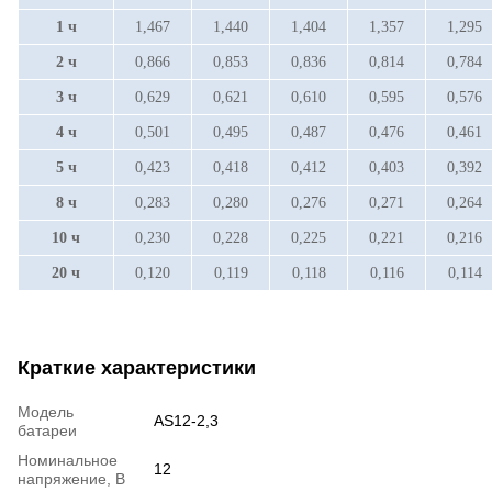
1 ч
1,467
1,440
1,404
1,357
1,295
2 ч
0,866
0,853
0,836
0,814
0,784
3 ч
0,629
0,621
0,610
0,595
0,576
4 ч
0,501
0,495
0,487
0,476
0,461
5 ч
0,423
0,418
0,412
0,403
0,392
8 ч
0,283
0,280
0,276
0,271
0,264
10 ч
0,230
0,228
0,225
0,221
0,216
20 ч
0,120
0,119
0,118
0,116
0,114
Краткие характеристики
Модель
AS12-2,3
батареи
Номинальное
12
напряжение, В