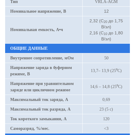
Тип
VRLA-AGM
12
Номинальное напряжение, В
2,32 (С
до 1,75
20
В/эл)
Номинальная емкость, А•ч
2,16 (С
до 1,80
10
В/эл)
ОБЩИЕ ДАННЫЕ
Внутреннее сопротивление, мОм
50
Напряжение заряда в буферном
13,7– 13,9 (25⁰С)
режиме, В
Напряжение при уравнительном
14,6 – 14,8 (25⁰С)
заряде или цикличном режиме
Максимальный ток заряда, А
0,69
Максимальный ток разряда, А
23 (5 с)
Ток короткого замыкания, А
120
Саморазряд, %/мес.
<3