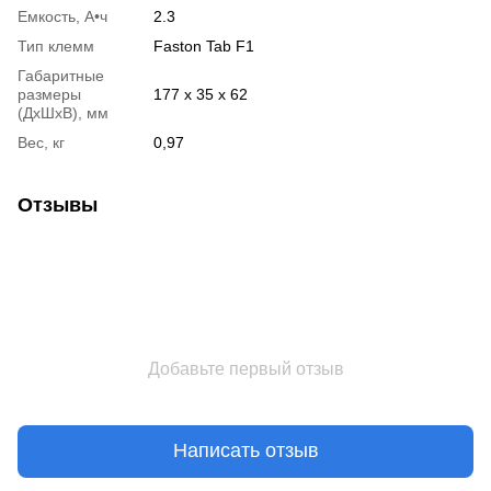
Емкость, А•ч
2.3
Тип клемм
Faston Tab F1
Габаритные
размеры
177 х 35 х 62
(ДхШхВ), мм
Вес, кг
0,97
Отзывы
Добавьте первый отзыв
Написать отзыв