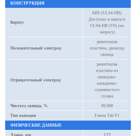
КОНСТРУКЦИЯ
ABS (UL94-HB).
Доступно в корпусе
Корпус
UL94-HB (V0) (по
запросу)
решетчатая
Положительный электрод
пластина, диоксид
свинца
решетчатая
пластина из
свинцово-
Отрицательный электрод
кальциево-
оловянистого
сплава
Чистота свинца, %
99,998
Тип выводов
Faston Tab F1
ФИЗИЧЕСКИЕ ДАННЫЕ
177
Длина, мм