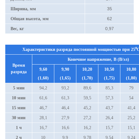
35
Ширина, мм
62
Общая высота, мм
0,97
Вес, кг
Характеристики разряда постоянной мощностью при 25⁰С
Конечное напряжение, В (В/эл)
Время
9,60
9,90
10,20
10,50
10,80
разряда
(1,60)
(1,65)
(1,70)
(1,75)
(1,80)
5 мин
94,2
93,2
89,6
85,3
79
10 мин
61,6
61,3
59,5
57,3
54
15 мин
46,7
46,4
45,2
43,7
41,4
30 мин
28,1
27,9
27,2
26,4
25,2
1 ч
16,7
16,6
16,2
15,7
15,1
2 ч
10
9,9
9,78
9,54
9,24