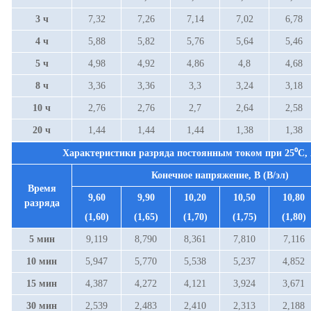
3 ч
7,32
7,26
7,14
7,02
6,78
4 ч
5,88
5,82
5,76
5,64
5,46
5 ч
4,98
4,92
4,86
4,8
4,68
8 ч
3,36
3,36
3,3
3,24
3,18
10 ч
2,76
2,76
2,7
2,64
2,58
20 ч
1,44
1,44
1,44
1,38
1,38
Характеристики разряда постоянным током при
25⁰С
,
Конечное напряжение, В (В/эл)
Время
9,60
9,90
10,20
10,50
10,80
разряда
(1,60)
(1,65)
(1,70)
(1,75)
(1,80)
5 мин
9,119
8,790
8,361
7,810
7,116
10 мин
5,947
5,770
5,538
5,237
4,852
15 мин
4,387
4,272
4,121
3,924
3,671
30 мин
2,539
2,483
2,410
2,313
2,188