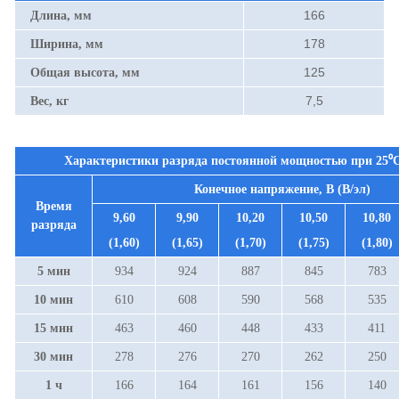
166
Длина, мм
178
Ширина, мм
125
Общая высота, мм
7,5
Вес, кг
Характеристики разряда постоянной мощностью при 25⁰С
Конечное напряжение, В (В/эл)
Время
9,60
9,90
10,20
10,50
10,80
разряда
(1,60)
(1,65)
(1,70)
(1,75)
(1,80)
5 мин
934
924
887
845
783
10 мин
610
608
590
568
535
15 мин
463
460
448
433
411
30 мин
278
276
270
262
250
1 ч
166
164
161
156
140