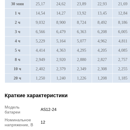
30 мин
25,17
24,62
23,89
22,93
21,69
1 ч
14,54
14,27
13,92
13,45
12,84
2 ч
9,032
8,900
8,724
8,492
8,186
3 ч
6,566
6,479
6,363
6,208
6,005
4 ч
5,229
5,164
5,077
4,962
4,811
5 ч
4,414
4,363
4,295
4,205
4,085
8 ч
2,949
2,920
2,880
2,827
2,757
10 ч
2,402
2,379
2,349
2,308
2,255
20 ч
1,250
1,240
1,226
1,208
1,185
Краткие характеристики
Модель
AS12-24
батареи
Номинальное
12
напряжение, В