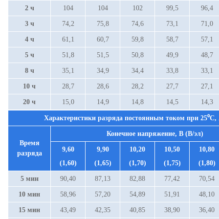
2 ч
104
104
102
99,5
96,4
3 ч
74,2
75,8
74,6
73,1
71,0
4 ч
61,1
60,7
59,8
58,7
57,1
5 ч
51,8
51,5
50,8
49,9
48,7
8 ч
35,1
34,9
34,4
33,8
33,1
10 ч
28,7
28,6
28,2
27,7
27,1
20 ч
15,0
14,9
14,8
14,5
14,3
Характеристики разряда постоянным током при
25⁰С
,
Конечное напряжение, В (В/эл)
Время
9,60
9,90
10,20
10,50
10,80
разряда
(1,60)
(1,65)
(1,70)
(1,75)
(1,80)
5 мин
90,40
87,13
82,88
77,42
70,54
10 мин
58,96
57,20
54,89
51,91
48,10
15 мин
43,49
42,35
40,85
38,90
36,40