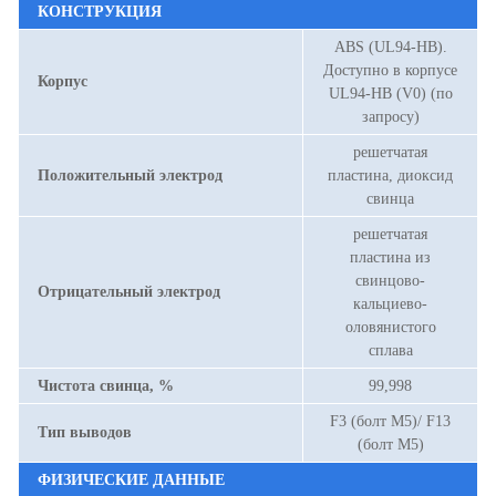
КОНСТРУКЦИЯ
ABS (UL94-HB).
Доступно в корпусе
Корпус
UL94-HB (V0) (по
запросу)
решетчатая
Положительный электрод
пластина, диоксид
свинца
решетчатая
пластина из
свинцово-
Отрицательный электрод
кальциево-
оловянистого
сплава
Чистота свинца, %
99,998
F3 (болт М5)/ F13
Тип выводов
(болт М5)
ФИЗИЧЕСКИЕ ДАННЫЕ