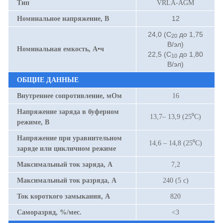
Тип
VRLA-AGM
12
Номинальное напряжение, В
24,0 (С
до 1,75
20
В/эл)
Номинальная емкость, А•ч
22,5 (С
до 1,80
10
В/эл)
ОБЩИЕ ДАННЫЕ
Внутреннее сопротивление, мОм
16
Напряжение заряда в буферном
13,7– 13,9 (25⁰С)
режиме, В
Напряжение при уравнительном
14,6 – 14,8 (25⁰С)
заряде или цикличном режиме
Максимальный ток заряда, А
7,2
Максимальный ток разряда, А
240 (5 с)
Ток короткого замыкания, А
820
Саморазряд, %/мес.
<3