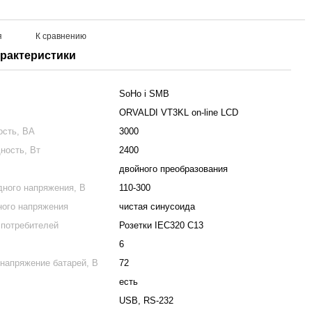
я
К сравнению
арактеристики
SoHo і SMB
ORVALDI VT3KL on-line LCD
ость, ВА
3000
ность, Вт
2400
двойного преобразования
дного напряжения, В
110-300
ого напряжения
чистая синусоида
потребителей
Розетки IEC320 C13
6
напряжение батарей, В
72
есть
USB, RS-232