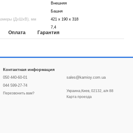
Внешняя
Башня
азмеры (ДхШхВ), мм
421 x 190 x 318
7,4
Оплата
Гарантия
Контактная информация
050 440-60-01
sales@kamioy.com.ua
044 599-27-74
Украина,Киев, 02132, а/я 88
Перезвонить вам?
Карта проезда