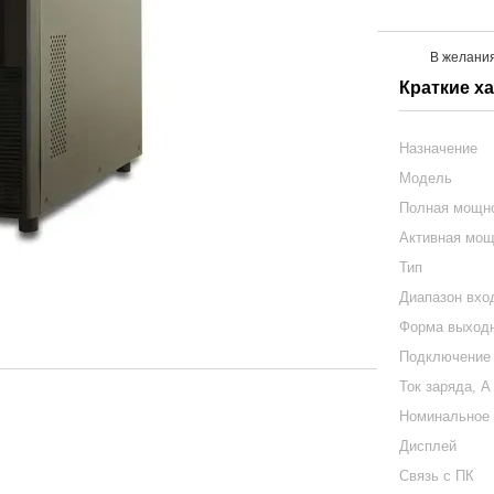
В желани
Краткие х
Назначение
Модель
Полная мощн
Активная мощ
Тип
Диапазон вхо
Форма выходн
Подключение 
Ток заряда, А
Номинальное 
Дисплей
Связь с ПК