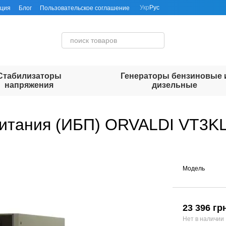
Укр
Рус
ация
Блог
Пользовательское соглашение
Стабилизаторы
Генераторы бензиновые 
напряжения
дизельные
итания (ИБП) ORVALDI VT3KL 
Модель
23 396 гр
Нет в наличии