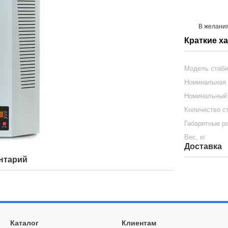
В желани
Краткие х
Модель стаби
Номинальная 
Номинальный 
Количество с
Габаритные р
Вес, кг
Доставка
нтарий
Каталог
Клиентам