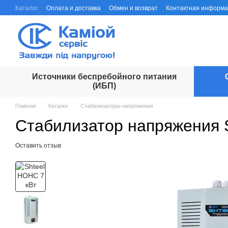
Перейти к основному контенту
Каталог
Оплата и доставка
Обмен и возврат
Контактная информ
Источники беспребойного питания
(ИБП)
Главная
Каталог
Стабилизаторы напряжения
Стабилизатор напряжения 
Оставить отзыв