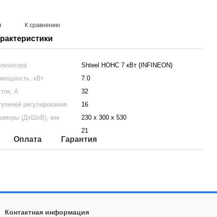
я
К сравнению
арактеристики
лизатора
Shteel НОНС 7 кВт (INFINEON)
мощность, кВт
7.0
ток, А
32
тупеней регулирования
16
азмеры (ДхШхВ), мм
230 х 300 х 530
21
Оплата
Гарантия
Контактная информация