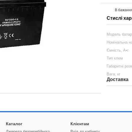
В бажанн
Стислі ха
Модель батар
Номінальна н
Ємність, А•г
Тип клем
Габаритні роз
Вага, кг
Доставка
Каталог
Клієнтам
Джерела безперебійного
Вхід до кабінету