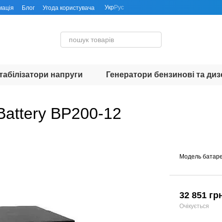
Укр
Рус
мація
Блог
Угода користувача
табілізатори напруги
Генератори бензинові та диз
Battery BP200-12
Модель батаре
32 851 гр
Очікується