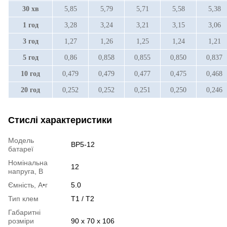
30 хв
5,85
5,79
5,71
5,58
5,38
1 год
3,28
3,24
3,21
3,15
3,06
3 год
1,27
1,26
1,25
1,24
1,21
5 год
0,86
0,858
0,855
0,850
0,837
10 год
0,479
0,479
0,477
0,475
0,468
20 год
0,252
0,252
0,251
0,250
0,246
Стислі характеристики
Модель
BP5-12
батареї
Номінальна
12
напруга, В
Ємність, А•г
5.0
Тип клем
Т1 / Т2
Габаритні
розміри
90 х 70 х 106