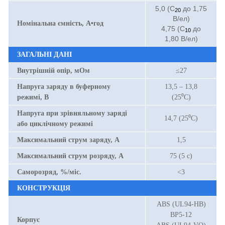
5,0 (С
до 1,75
20
В/ел)
Номінальна ємність, А•год
4,75 (С
до
10
1,80 В/ел)
ЗАГАЛЬНІ ДАНІ
Внутрішній опір, мОм
≤27
Напруга заряду в буферному
13,5 – 13,8
режимі, В
(25⁰С)
Напруга при зрівняльному заряді
14,7 (25⁰С)
або циклічному режимі
Максимальний струм заряду, А
1,5
Максимальний струм розряду, А
75 (5 с)
Саморозряд, %/міс.
<3
КОНСТРУКЦІЯ
ABS (UL94-HB)
BP5-12
Корпус