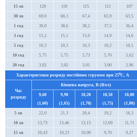
15 хв
120
11
8
115
11
2
10
7
30 хв
69,0
68,3
67,4
65,9
63,5
1 год
39,0
38,6
38,
2
37,
5
36,
4
3 год
15,2
15,1
15,0
14,
9
14,
6
5 год
10,3
10,
3
10,
3
10,2
10,
1
10 год
5,75
5,75
5,73
5,70
5,62
20 год
3,02
3,02
3,01
3,00
2,96
Характеристики розряду постійним струмом при
25⁰С
, А
Кінцева напруга, В (В/ел)
Час
9,60
9,90
10,20
10,50
10,80
розряду
(1,60)
(1,65)
(1,70)
(1,75)
(1,80)
5 хв
22,0
21,3
20,4
19,2
16,3
10 хв
13,73
13,46
13,15
12,69
11,71
15 хв
10,43
10,23
10,00
9,70
9,27