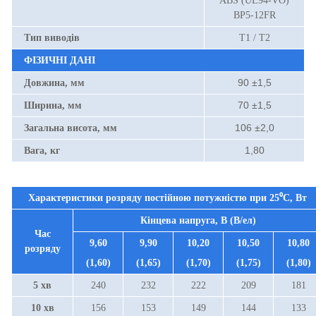
ABS (UL94-VO)
BP5-12FR
Тип виводів
T1 / T2
ФІЗИЧНІ ДАНІ
90 ±1,5
Довжина, мм
70 ±1,5
Ширина, мм
106 ±2,0
Загальна висота, мм
1,80
Вага, кг
Характеристики розряду постійною потужністю при
25⁰С
, Вт
Кінцева напруга, В (В/ел)
Час
9,60
9,90
10,20
10,50
10,80
розряду
(1,60)
(1,65)
(1,70)
(1,75)
(1,80)
5 хв
240
232
222
209
18
1
10 хв
156
15
3
149
144
133