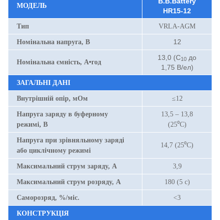
B.B.Battery
МОДЕЛЬ
HR15-12
Тип
VRLA-AGM
12
Номінальна напруга, В
13,0 (С
до
10
Номінальна ємність, А•год
1,75 В/ел)
ЗАГАЛЬНІ ДАНІ
Внутрішній опір, мОм
≤12
Напруга заряду в буферному
13,5 – 13,8
режимі, В
(25⁰С)
Напруга при зрівняльному заряді
14,7 (25⁰С)
або циклічному режимі
Максимальний струм заряду, А
3,9
Максимальний струм розряду, А
180 (5 с)
Саморозряд, %/міс.
<3
КОНСТРУКЦІЯ