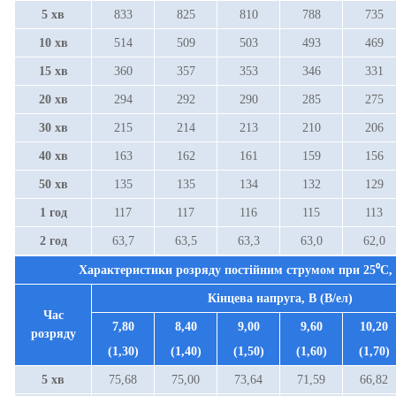
5 хв
833
825
810
788
735
10 хв
514
509
503
493
469
15 хв
360
357
353
346
331
20 хв
294
292
290
285
275
30 хв
215
214
213
210
206
40 хв
163
162
161
159
156
50 хв
135
135
134
132
129
1 год
117
117
116
115
113
2 год
63,7
63,5
63,3
63,0
62,0
Характеристики розряду постійним струмом при
25⁰С
,
Кінцева напруга, В (В/ел)
Час
7,80
8,40
9,00
9,60
10,20
розряду
(1,30)
(1,40)
(1,50)
(1,60)
(1,70)
5 хв
75,68
75,00
73,64
71,59
66,82