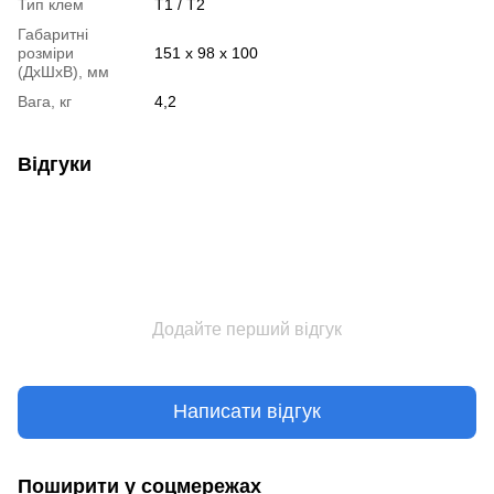
Тип клем
Т1 / Т2
Габаритні
розміри
151 х 98 х 100
(ДхШхВ), мм
Вага, кг
4,2
Відгуки
Додайте перший відгук
Написати відгук
Поширити у соцмережах