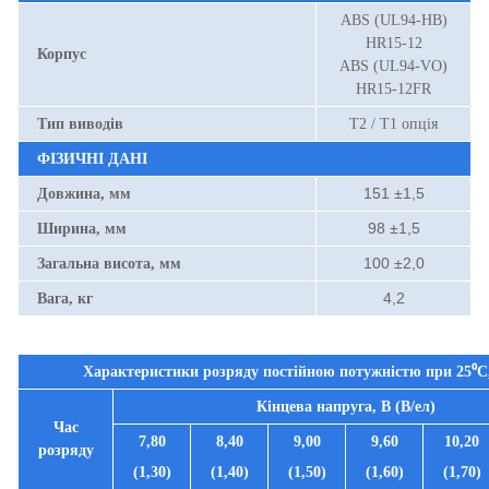
ABS (UL94-HB)
HR15-12
Корпус
ABS (UL94-VO)
HR15-12FR
Тип виводів
Т2 / Т1 опція
ФІЗИЧНІ ДАНІ
151 ±1,5
Довжина, мм
98 ±1,5
Ширина, мм
100 ±2,0
Загальна висота, мм
4,2
Вага, кг
Характеристики розряду постійною потужністю при
25⁰С
Кінцева напруга, В (В/ел)
Час
7,80
8,40
9,00
9,60
10,20
розряду
(1,30)
(1,40)
(1,50)
(1,60)
(1,70)