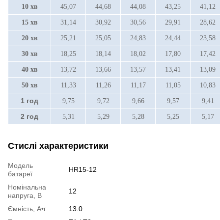
10 хв
45,07
44,68
44,08
43,25
41,12
15 хв
31,14
30,92
30,56
29,91
28,62
20 хв
25,21
25,05
24,83
24,44
23,58
30 хв
18,25
18,14
18,02
17,80
17,42
40 хв
13,72
13,66
13,57
13,41
13,09
50 хв
11,33
11,26
11,17
11,05
10,83
1 год
9,75
9,72
9,66
9,57
9,41
2 год
5,31
5,29
5,28
5,25
5,17
Стислі характеристики
Модель
HR15-12
батареї
Номінальна
12
напруга, В
Ємність, А•г
13.0