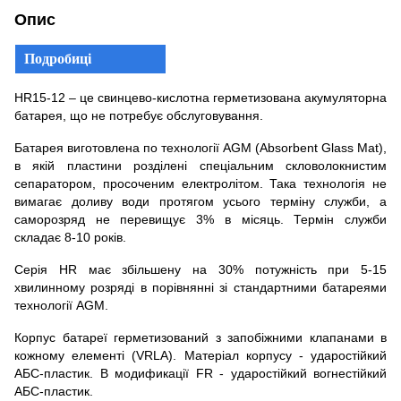
Опис
Подробиці
HR15-12 – це свинцево-кислотна герметизована акумуляторна
батарея, що не потребує обслуговування.
Батарея виготовлена по технології AGM (Absorbent Glass Mat),
в якій пластини розділені спеціальним скловолокнистим
сепаратором, просоченим електролітом. Така технологія не
вимагає доливу води протягом усього терміну служби, а
саморозряд не перевищує 3% в місяць. Термін служби
складає 8-10 років.
Серія HR має збільшену на 30% потужність при 5-15
хвилинному розряді в порівнянні зі стандартними батареями
технології AGM.
Корпус батареї герметизований з запобіжними клапанами в
кожному елементі (VRLA). Матеріал корпусу - ударостійкий
АБС-пластик. В модификації FR - ударостійкий вогнестійкий
АБС-пластик.