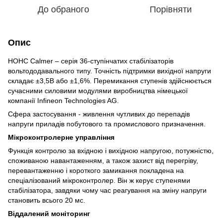
До обраного
Порівняти
Опис
НОНС Calmer – серія 36-ступінчатих стабілізаторів
вольтододавального типу. Точність підтримки вихідної напруги
складає ±3,5В або ±1,6%. Перемикання ступенів здійснюється
сучасними силовими модулями виробництва німецької
компанії Infineon Technologies AG.
Сфера застосування - живлення чутливих до перепадів
напруги приладів побутового та промислового призначення.
Мікроконтролерне управління
Функція контролю за вхідною і вихідною напругою, потужністю,
споживаною навантаженням, а також захист від перегріву,
перевантаженню і короткого замикання покладена на
спеціалізований мікроконтролер. Він ж керує ступенями
стабілізатора, завдяки чому час реагування на зміну напруги
становить всього 20 мс.
Віддалений моніторинг