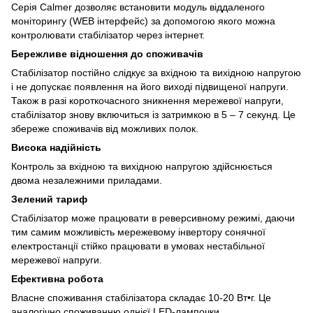
Серія Calmer дозволяє встановити модуль віддаленого
моніторингу (WEB інтерфейс) за допомогою якого можна
контролювати стабілізатор через інтернет.
Бережливе відношення до споживачів
Стабілізатор постійно слідкує за вхідною та вихідною напругою
і не допускає появлення на його виході підвищеної напруги.
Також в разі короткочасного зникнення мережевої напруги,
стабілізатор знову включиться із затримкою в 5 – 7 секунд. Це
збереже споживачів від можливих полок.
Висока надійність
Контроль за вхідною та вихідною напругою здійснюється
двома незалежними приладами.
Зелений тариф
Стабілізатор може працювати в реверсивному режимі, даючи
тим самим можливість мережевому інвертору сонячної
електростанції стійко працювати в умовах нестабільної
мережевої напруги.
Ефективна робота
Власне споживання стабілізатора складає 10-20 Вт•г. Це
аналогічно споживанню однієї LED-лампочки.