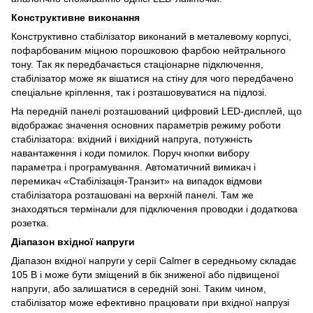
Конструктивне виконання
Конструктивно стабілізатор виконаний в металевому корпусі,
пофарбованим міцною порошковою фарбою нейтрального
тону. Так як передбачається стаціонарне підключення,
стабілізатор може як вішатися на стіну для чого передбачено
спеціальне кріплення, так і розташовуватися на підлозі.
На передній панелі розташований цифровий LED-дисплей, що
відображає значення основних параметрів режиму роботи
стабілізатора: вхідний і вихідний напруга, потужність
навантаження і коди помилок. Поруч кнопки вибору
параметра і програмування. Автоматичний вимикач і
перемикач «Стабілізація-Транзит» на випадок відмови
стабілізатора розташовані на верхній панелі. Там же
знаходяться термінали для підключення проводки і додаткова
розетка.
Діапазон вхідної напруги
Діапазон вхідної напруги у серії Calmer в середньому складає
105 В і може бути зміщений в бік зниженої або підвищеної
напруги, або залишатися в середній зоні. Таким чином,
стабілізатор може ефективно працювати при вхідної напрузі