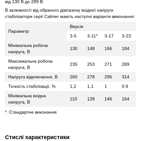
від 130 В до 289 В.
В залежності від обраного діапазону вхідної напруги
стабілізатори серії Calmer мають наступні варіанти виконання:
Версія
Параметр
3-5
3-11*
3-17
3-23
Мінімальна робоча
130
148
166
184
напруга, В
Максимальна робоча
235
253
271
289
напруга, В
Напруга відключення, В
260
278
296
314
Точність стабілізації, %
1,2
1,1
1
0,9
Мінімальна вхідна
110
128
146
164
напруга, В
*. Стандартне виконання
Стислі характеристики