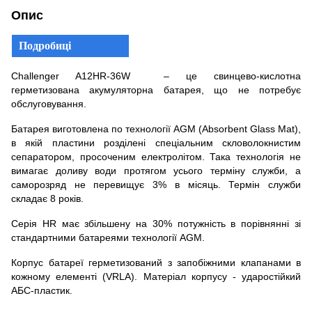
Опис
Подробиці
Challenger A12HR-36W – це свинцево-кислотна
герметизована акумуляторна батарея, що не потребує
обслуговування.
Батарея виготовлена по технології AGM (Absorbent Glass Mat),
в якій пластини розділені спеціальним скловолокнистим
сепаратором, просоченим електролітом. Така технологія не
вимагає доливу води протягом усього терміну служби, а
саморозряд не перевищує 3% в місяць. Термін служби
складає 8 років.
Серія HR має збільшену на 30% потужність в порівнянні зі
стандартними батареями технології AGM.
Корпус батареї герметизований з запобіжними клапанами в
кожному елементі (VRLA). Матеріал корпусу - ударостійкий
АБС-пластик.