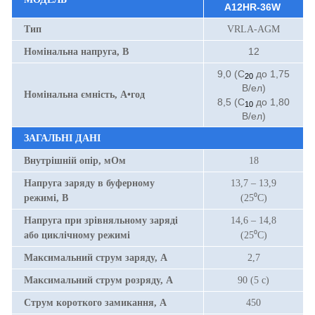
A12HR-36W
Тип
VRLA-AGM
12
Номінальна напруга, В
9,0 (С
до 1,75
20
В/ел)
Номінальна ємність, А•год
8,5 (С
до 1,80
10
В/ел)
ЗАГАЛЬНІ ДАНІ
Внутрішній опір, мОм
18
Напруга заряду в буферному
13,7 – 13,9
режимі, В
(25⁰С)
Напруга при зрівняльному заряді
14,6 – 14,8
або циклічному режимі
(25⁰С)
Максимальний струм заряду, А
2,7
Максимальний струм розряду, А
90 (5 с)
Струм короткого замикання, А
450