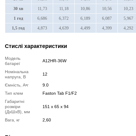
30 хв
11,73
11,18
10,86
10,56
10,23
1 год
6,686
6,372
6,189
6,087
5,967
1,5 год
4,873
4,639
4,499
4,399
4,292
Стислі характеристики
Модель
A12HR-36W
батареї
Номінальна
12
напруга, В
Ємність, А•г
9.0
Тип клем
Faston Tab F1/F2
Габаритні
розміри
151 х 65 х 94
(ДхШхВ), мм
Вага, кг
2,60