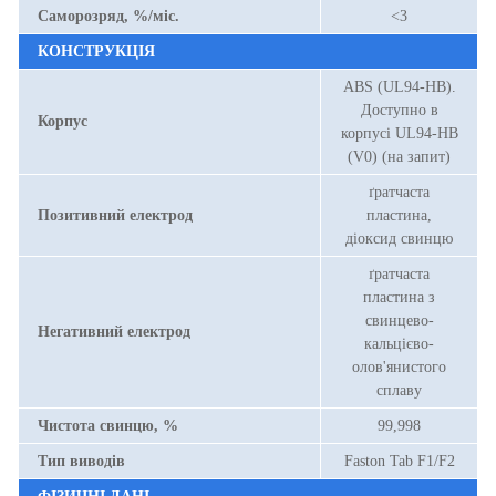
Саморозряд, %/міс.
<3
КОНСТРУКЦІЯ
ABS (UL94-HB).
Доступно в
Корпус
корпусі UL94-HB
(V0) (на запит)
ґратчаста
Позитивний електрод
пластина,
діоксид свинцю
ґратчаста
пластина з
свинцево-
Негативний електрод
кальцієво-
олов'янистого
сплаву
Чистота свинцю, %
99,998
Тип виводів
Faston Tab F1/F2