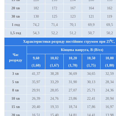
20 хв
182
172
167
164
162
30 хв
130
125
123
121
119
1 год
74,2
71,4
70,1
69,9
69,5
1,5 год
54,3
52,2
51,2
50,7
50,2
Характеристики розряду постійним струмом при
25⁰С
,
Кінцева напруга, В (В/ел)
Час
9,60
10,02
10,20
10,50
10,80
розряду
(1,60)
(1,67)
(1,70)
(1,75)
(1,80)
3 хв
41,37
38,28
36,69
34,65
32,59
5 хв
35,97
33,29
31,90
30,13
28,34
8 хв
29,91
28,05
27,07
25,71
24,36
10 хв
26,39
24,76
23,86
22,41
20,94
15 хв
20,40
19,33
18,74
17,86
16,97
20 хв
16,51
15,40
14,81
14,41
13,98