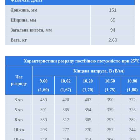
ФІЗИЧНІ ДАНІ
151
Довжина, мм
65
Ширина, мм
94
Загальна висота, мм
2,60
Вага, кг
Характеристики розряду постійною потужністю при
25⁰С
Кінцева напруга, В (В/ел)
Час
9,60
10,02
10,20
10,50
10,80
розряду
(1,60)
(1,67)
(1,70)
(1,75)
(1,80)
3 хв
450
420
407
390
372
5 хв
391
365
354
339
323
8 хв
330
312
305
293
282
10 хв
293
277
270
257
244
15 хв
228
218
214
206
199