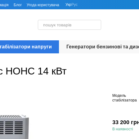
Укр
Рус
мація
Блог
Угода користувача
табілізатори напруги
Генератори бензинові та диз
ic НОНС 14 кВт
Модель
стабілізатора
33 200 гр
В наявності