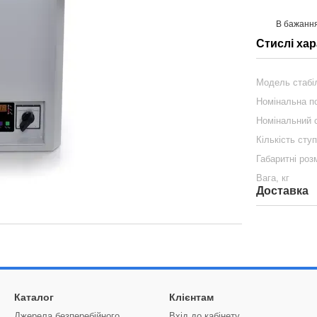
В бажанн
Стислі ха
Модель стабі
Номінальна по
Номінальний 
Кількість сту
Габаритні роз
Вага, кг
Доставка
Каталог
Клієнтам
Джерела безперебійного
Вхід до кабінету