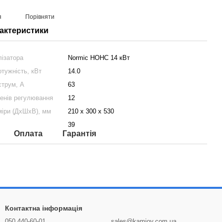
я
Порівняти
рактеристики
лізатора
Normic НОНС 14 кВт
тужність, кВт
14.0
струм, А
63
пенів регулювання
12
міри (ДхШхВ), мм
210 x 300 x 530
39
Оплата
Гарантія
Контактна інформація
050 440-60-01
sales@kamioy.com.ua