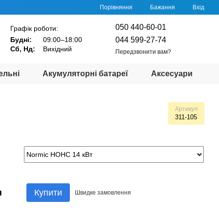
Порівняння
Бажання
Вхід
050 440-60-01
Графік роботи:
044 599-27-74
Будні:
09:00–18:00
Сб, Нд:
Вихідний
Передзвонити вам?
ельні
Акумуляторні батареї
Аксесуари
Артикул
311-105
н
Купити
Швидке
замовлення