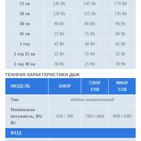
15 хв
145 Вт
145 Вт
170 Вт
20 хв
120 Вт
115 Вт
130 Вт
30 хв
80 Вт
80 Вт
90 Вт
45 хв
55 Вт
55 Вт
60 Вт
1 год
45 Вт
40 Вт
45 Вт
1 год 15 хв
35 Вт
35 Вт
35 Вт
1 год 30 хв
30 Вт
25 Вт
30 Вт
ТЕХНІЧНІ ХАРАКТЕРИСТИКИ ДБЖ
750SP
900SP
МОДЕЛЬ
650SP
USB
USB
Тип
лінійно-інтерактивний
Номінальна
750 / 450
900 / 540
потужність, ВА/
650 / 390
Вт
ВХІД