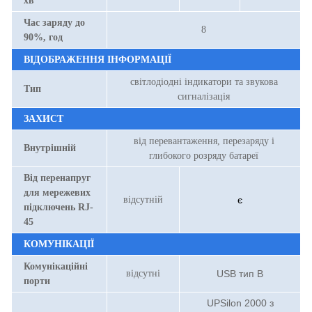
хв
Час заряду до
8
90%, год
ВІДОБРАЖЕННЯ ІНФОРМАЦІЇ
світлодіодні індикатори та звукова
Тип
сигналізація
ЗАХИСТ
від перевантаження, перезаряду і
Внутрішній
глибокого розряду батареї
Від перенапруг
для мережевих
відсутній
є
підключень RJ-
45
КОМУНІКАЦІЇ
Комунікаційні
відсутні
USB тип В
порти
UPSilon 2000 з