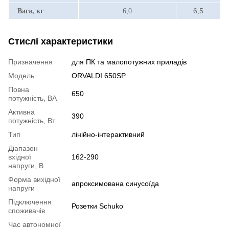
6,5
Вага, кг
6,0
Стислі характеристики
Призначення
для ПК та малопотужних приладів
Модель
ORVALDI 650SP
Повна
650
потужність, ВА
Активна
390
потужність, Вт
Тип
лінійно-інтерактивний
Діапазон
вхідної
162-290
напруги, В
Форма вихідної
апроксимована синусоїда
напруги
Підключення
Розетки Schuko
споживачів
Час автономної