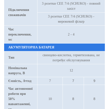
3 розетки CEE 7/4 (SCHUKO) - повний
захіст
Підключення
споживачів
3 розетки CEE 7/4 (SCHUKO) -
мережевий фільтр
Час
переключення,
2 - 4
мс
АКУМУЛЯТОРНА БАТАРЕЯ
свинцево-кислотна, герметизована, не
Тип
потребує обслуговування
Номінальна
12
напруга, В
7
9
Ємність, А•год
7
Час автономної
роботи при
8
8
50%
10
навантаженні,