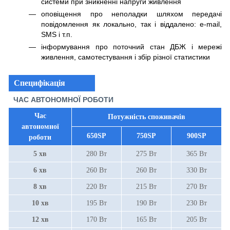
системи при зникненні напруги живлення
оповіщення про неполадки шляхом передачі
повідомлення як локально, так і віддалено: e-mail,
SMS і т.п.
інформування про поточний стан ДБЖ і мережі
живлення, самотестування і збір різної статистики
Специфікація
ЧАС АВТОНОМНОЇ РОБОТИ
Час
Потужність споживачів
автономної
650SP
750SP
900SP
роботи
5 хв
280 Вт
275 Вт
365 Вт
6 хв
260 Вт
260 Вт
330 Вт
8 хв
220 Вт
215 Вт
270 Вт
10 хв
195 Вт
190 Вт
230 Вт
12 хв
170 Вт
165 Вт
205 Вт