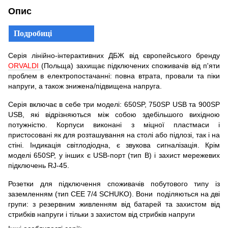
Опис
Подробиці
Серія лінійно-інтерактивних ДБЖ від європейського бренду
ORVALDI
(Польща) захищає підключених споживачів від п'яти
проблем в електропостачанні: повна втрата, провали та піки
напруги, а також знижена/підвищена напруга.
Серія включає в себе три моделі: 650SP, 750SP USB та 900SP
USB, які відрізняються між собою здебільшого вихідною
потужністю. Корпуси виконані з міцної пластмаси і
пристосовані як для розташування на столі або підлозі, так і на
стіні. Індикація світлодіодна, є звукова сигналізація. Крім
моделі 650SP, у інших є USB-порт (тип B) і захист мережевих
підключень RJ-45.
Розетки для підключення споживачів побутового типу із
заземленням (тип CEE 7/4 SCHUKO). Вони поділяються на дві
групи: з резервним живленням від батарей та захистом від
стрибків напруги і тільки з захистом від стрибків напруги