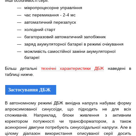
Інші особливості серії:
мікропроцесорне управління
час перемикання - 2-4 мс
автоматичний перезапуск
холодний старт
багаторазовий автоматичний запобіжник
заряд акумуляторної батареї в режимі очікування
можливість самостійної заміни акумуляторної
батареї
Більш детальні
технічні характеристики ДБЖ
наведені в
таблиці нижче.
Застосування ДБЖ
В автономному режимі ДБЖ вихідна напруга набуває форму
апроксимованої синусоїди, що підходить не для всіх
споживачів. Наприклад, блоки живлення з активним
коректором потужності чи трансформатором, а також
асинхронні двигуни потребують синусоїдальної напруги. Але в
цілому діапазон використання описуваної серії досить