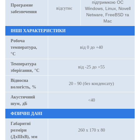
підтримкою ОС
Програмне
відсутнє
Windows, Linux, Novell
забезпечення
Netware, FreeBSD та
Mac
ІНШІ ХАРАКТЕРИСТИКИ
Робоча
температура,
від 0 до +40
°С
Температура
від -25 до +55
зберігання, °С
Відносна
20 - 90 (без конденсату)
вологість, %
Акустичний
<40
шум, дБ
ФІЗИЧНІ ДАНІ
Габаритні
розміри
260 х 170 х 80
(ДхШхВ), мм