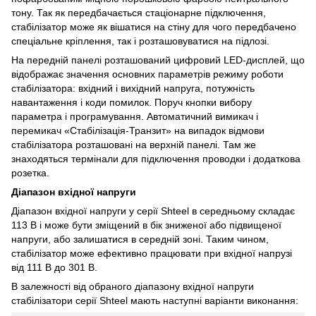
тону. Так як передбачається стаціонарне підключення,
стабілізатор може як вішатися на стіну для чого передбачено
спеціальне кріплення, так і розташовуватися на підлозі.
На передній панелі розташований цифровий LED-дисплей, що
відображає значення основних параметрів режиму роботи
стабілізатора: вхідний і вихідний напруга, потужність
навантаження і коди помилок. Поруч кнопки вибору
параметра і програмування. Автоматичний вимикач і
перемикач «Стабілізація-Транзит» на випадок відмови
стабілізатора розташовані на верхній панелі. Там же
знаходяться термінали для підключення проводки і додаткова
розетка.
Діапазон вхідної напруги
Діапазон вхідної напруги у серії Shteel в середньому складає
113 В і може бути зміщений в бік зниженої або підвищеної
напруги, або залишатися в середній зоні. Таким чином,
стабілізатор може ефективно працювати при вхідної напрузі
від 111 В до 301 В.
В залежності від обраного діапазону вхідної напруги
стабілізатори серії Shteel мають наступні варіанти виконання: