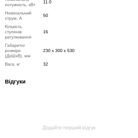
11.0
потужність, кВт
Номінальний
50
струм, А
Кількість
ступенів
16
регулювання
Габаритні
розміри
230 х 300 х 530
(ДхШхВ), мм
Вага, кг
32
Відгуки
Додайте перший відгук