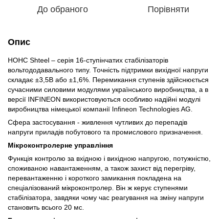
До обраного
Порівняти
Опис
НОНС Shteel – серія 16-ступінчатих стабілізаторів
вольтододавального типу. Точність підтримки вихідної напруги
складає ±3,5В або ±1,6%. Перемикання ступенів здійснюється
сучасними силовими модулями українського виробництва, а в
версії INFINEON використовуються особливо надійні модулі
виробництва німецької компанії Infineon Technologies AG.
Сфера застосування - живлення чутливих до перепадів
напруги приладів побутового та промислового призначення.
Мікроконтролерне управління
Функція контролю за вхідною і вихідною напругою, потужністю,
споживаною навантаженням, а також захист від перегріву,
перевантаженню і короткого замикання покладена на
спеціалізований мікроконтролер. Він ж керує ступенями
стабілізатора, завдяки чому час реагування на зміну напруги
становить всього 20 мс.