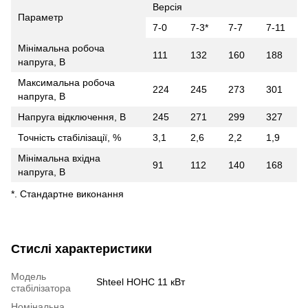
Версія
Параметр
7-0
7-3*
7-7
7-11
Мінімальна робоча
111
132
160
188
напруга, В
Максимальна робоча
224
245
273
301
напруга, В
Напруга відключення, В
245
271
299
327
Точність стабілізації, %
3,1
2,6
2,2
1,9
Мінімальна вхідна
91
112
140
168
напруга, В
*. Стандартне виконання
Стислі характеристики
Модель
Shteel НОНС 11 кВт
стабілізатора
Номінальна