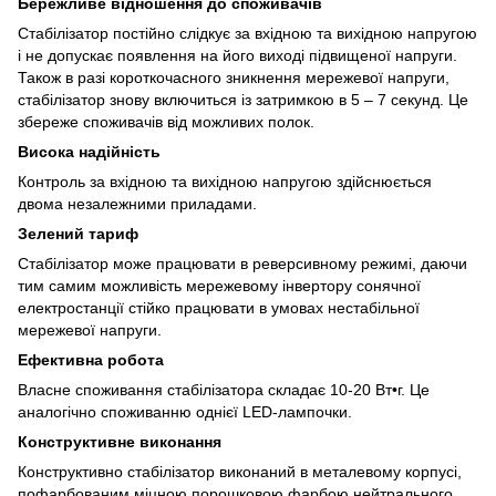
Бережливе відношення до споживачів
Стабілізатор постійно слідкує за вхідною та вихідною напругою
і не допускає появлення на його виході підвищеної напруги.
Також в разі короткочасного зникнення мережевої напруги,
стабілізатор знову включиться із затримкою в 5 – 7 секунд. Це
збереже споживачів від можливих полок.
Висока надійність
Контроль за вхідною та вихідною напругою здійснюється
двома незалежними приладами.
Зелений тариф
Стабілізатор може працювати в реверсивному режимі, даючи
тим самим можливість мережевому інвертору сонячної
електростанції стійко працювати в умовах нестабільної
мережевої напруги.
Ефективна робота
Власне споживання стабілізатора складає 10-20 Вт•г. Це
аналогічно споживанню однієї LED-лампочки.
Конструктивне виконання
Конструктивно стабілізатор виконаний в металевому корпусі,
пофарбованим міцною порошковою фарбою нейтрального