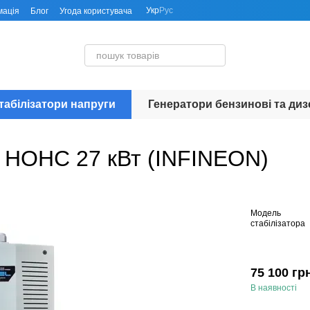
Укр
Рус
мація
Блог
Угода користувача
табілізатори напруги
Генератори бензинові та диз
el НОНС 27 кВт (INFINEON)
Модель
стабілізатора
75 100 гр
В наявності