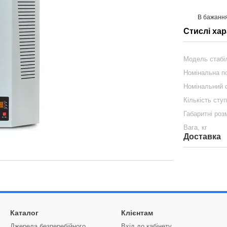
В бажанн
Стислі ха
Модель стабі
Номінальна по
Номінальний 
Кількість сту
Габаритні роз
Вага, кг
Доставка
Каталог
Клієнтам
Джерела безперебійного
Вхід до кабінету