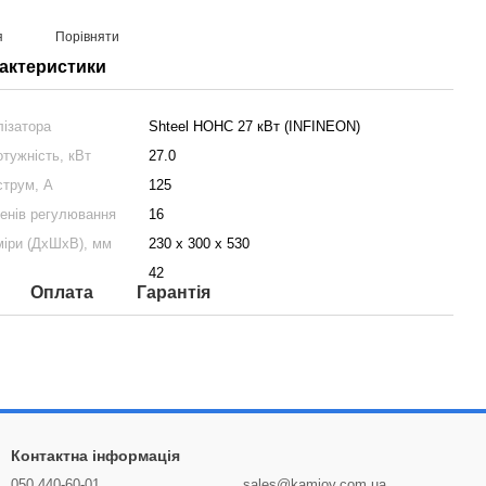
я
Порівняти
рактеристики
лізатора
Shteel НОНС 27 кВт (INFINEON)
тужність, кВт
27.0
струм, А
125
пенів регулювання
16
міри (ДхШхВ), мм
230 х 300 х 530
42
Оплата
Гарантія
Контактна інформація
050 440-60-01
sales@kamioy.com.ua