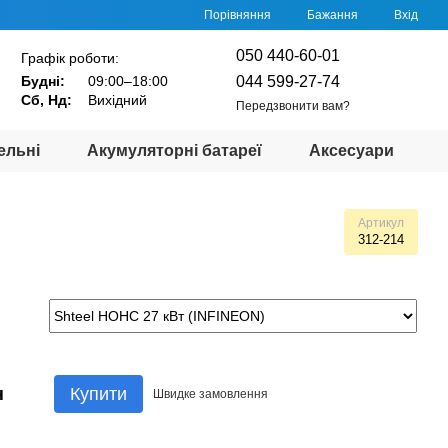
Порівняння
Бажання
Вхід
050 440-60-01
Графік роботи:
044 599-27-74
Будні:
09:00–18:00
Сб, Нд:
Вихідний
Передзвонити вам?
ельні
Акумуляторні батареї
Аксесуари
Артикул
312-214
н
Купити
Швидке
замовлення