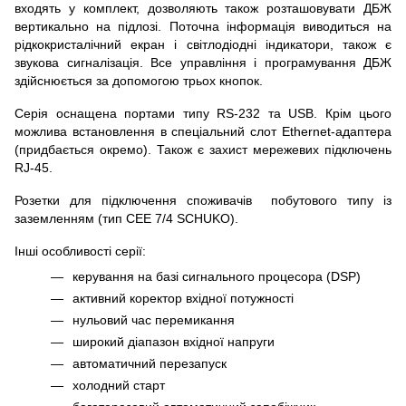
входять у комплект, дозволяють також розташовувати ДБЖ
вертикально на підлозі. Поточна інформація виводиться на
рідкокристалічний екран і світлодіодні індикатори, також є
звукова сигналізація. Все управління і програмування ДБЖ
здійснюється за допомогою трьох кнопок.
Серія оснащена портами типу RS-232 та USB. Крім цього
можлива встановлення в спеціальний слот Ethernet-адаптера
(придбається окремо). Також є захист мережевих підключень
RJ-45.
Розетки для підключення споживачів побутового типу із
заземленням (тип CEE 7/4 SCHUKO).
Інші особливості серії:
керування на базі сигнального процесора (DSP)
активний коректор вхідної потужності
нульовий час перемикання
широкий діапазон вхідної напруги
автоматичний перезапуск
холодний старт