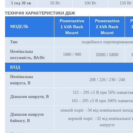
1 год 30 хв
50 Вт
100 Вт
150 Вт
ТЕХНІЧНІ ХАРАКТЕРИСТИКИ ДБЖ
Poweractive
Poweractive
P
МОДЕЛЬ
1 kVA Rack
2 kVA Rack
Mount
Mount
Тип
подвійного перетворювання
Номінальна
1000 / 900
2000 / 1800
потужність, ВА/Вт
ВХІД
Номінальна
208 / 220 / 230 / 240
напруга, В
115 – 295 ±5 В при 50% наванта
Діапазон напруги, В
165 – 295 ±5 В при 100% наванта
ніжній поріг: -34 від номінальної вихі
Діапазон напруги
верхній поріг: -32 від номінальної 
байпасу, В
напруги