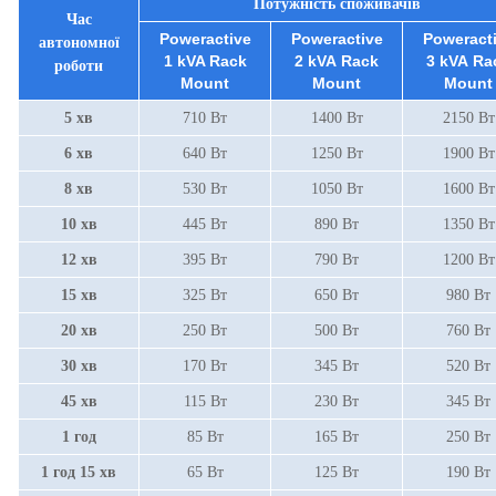
Потужність споживачів
Час
Poweractive
Poweractive
Poweract
автономної
1 kVA Rack
2 kVA Rack
3 kVA
Ra
роботи
Mount
Mount
Mount
5 хв
710 Вт
1400 Вт
2150 Вт
6 хв
640 Вт
1250 Вт
1900 Вт
8 хв
530 Вт
1050 Вт
1600 Вт
10 хв
445 Вт
890 Вт
1350 Вт
12 хв
395 Вт
790 Вт
1200 Вт
15 хв
325 Вт
650 Вт
980 Вт
20 хв
250 Вт
500 Вт
760 Вт
30 хв
170 Вт
345 Вт
520 Вт
45 хв
115 Вт
230 Вт
345 Вт
1 год
85 Вт
165 Вт
250 Вт
1 год 15 хв
65 Вт
125 Вт
190 Вт