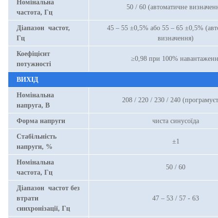
Номінальна
50 / 60 (автоматичне визначен
частота, Гц
Діапазон частот,
45 – 55 ±0,5% або 55 – 65 ±0,5% (ав
Гц
визначення)
Коефіцієнт
≥0,98 при 100% навантаженн
потужності
ВИХІД
Номінальна
208 / 220 / 230 / 240 (програмуєт
напруга, В
Форма напруги
чиста синусоїда
Стабільність
±1
напруги, %
Номінальна
50 / 60
частота, Гц
Діапазон частот без
втрати
47 – 53 / 57 - 63
синхронізації, Гц