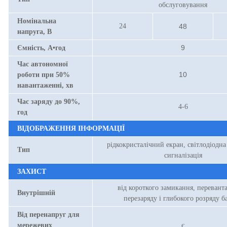
обслуговування
Номінальна
24
48
напруга, В
9
Ємність, А•год
Час автономної
10
роботи при 50%
навантаженні, хв
Час заряду до 90%,
4-6
год
ВІДОБРАЖЕННЯ ІНФОРМАЦІЇ
рідкокристалічний екран, світлодіодна
Тип
сигналізація
ЗАХИСТ
від короткого замикання, перевант
Внутрішній
перезаряду і глибокого розряду ба
Від перенапруг для
мережевих
є