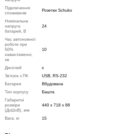
Підключення
Розетки Schuko
споживачів
Номінальна
напруга
24
батарей, В
Час автономної
роботи при
50%
10
навантаженні,
хв
Дисплей
є
Зв’язок з ПК
USB, RS-232
Батарея
Вбудована
Тип корпусу
Башта
Габаритні
розміри
440 х 718 х 88
(ДхШхВ), мм
Вага, кг
15