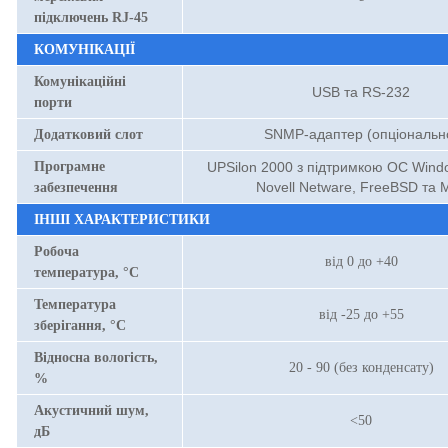
підключень RJ-45
КОМУНІКАЦІЇ
Комунікаційні
USB та RS-232
порти
SNMP-адаптер (опціональн
Додатковий слот
Програмне
UPSilon 2000 з підтримкою ОС Windo
Novell Netware, FreeBSD та 
забезпечення
ІНШІ ХАРАКТЕРИСТИКИ
Робоча
від 0 до +40
температура, °С
Температура
від -25 до +55
зберігання, °С
Відносна вологість,
20 - 90 (без конденсату)
%
Акустичний шум,
<50
дБ