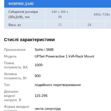
ФІЗИЧНІ ДАНІ
Габаритні розміри
440 х 468 х
440х 718х
(ШхДхВ), мм
88
24
Вага, кг
15
Стислі характеристики
Призначення
SoHo і SMB
Модель
UPSet Poweractive 1 kVA Rack Mount
Повна
1000
потужність, ВА
Активна
900
потужність, Вт
Тип
подвійного перетворювання
Діапазон
вхідної
115-295
напруги, В
Форма вихідної
чиста синусоїда
напруги