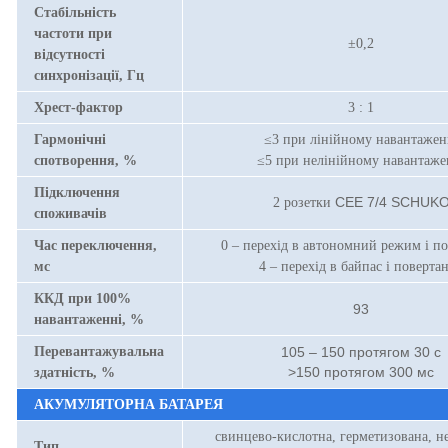
Стабільність
частоти при
±0,2
відсутності
синхронізації, Гц
Хрест-фактор
3 : 1
Гармонічні
≤3 при лінійному навантажен
спотворення, %
≤5 при нелінійному навантаже
Підключення
CEE 7/4 SCHUK
2 розетки
споживачів
Час переключення,
0 – перехід в автономний режим і п
мс
4 – перехід в байпас і поверта
ККД при 100%
93
навантаженні, %
Перевантажувальна
105 – 150 протягом 30 с
>150 протягом 300 мс
здатність, %
АКУМУЛЯТОРНА БАТАРЕЯ
свинцево-кислотна, герметизована, н
Тип