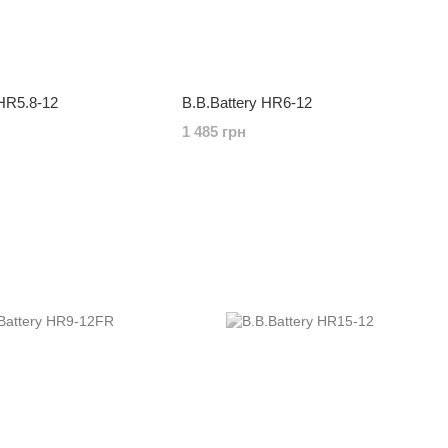
 HR5.8-12
B.B.Battery HR6-12
1 485 грн