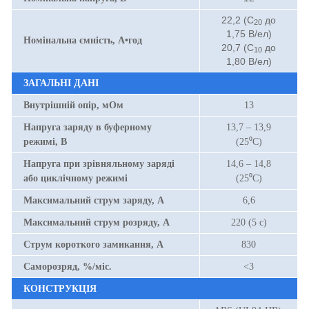
22,2 (С
до
20
1,75 В/ел)
Номінальна ємність, А•год
20,7 (С
до
10
1,80 В/ел)
ЗАГАЛЬНІ ДАНІ
Внутрішній опір, мОм
13
Напруга заряду в буферному
13,7 – 13,9
режимі, В
(25⁰С)
Напруга при зрівняльному заряді
14,6 – 14,8
або циклічному режимі
(25⁰С)
Максимальний струм заряду, А
6,6
Максимальний струм розряду, А
220 (5 с)
Струм короткого замикання, А
830
Саморозряд, %/міс.
<3
КОНСТРУКЦІЯ