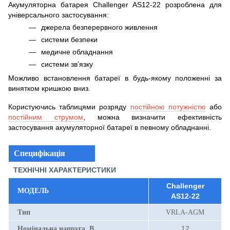
Акумуляторна батарея Challenger AS12-22 розроблена для
універсального застосування:
джерела безперервного живлення
системи безпеки
медичне обладнання
системи зв’язку
Можливо встановлення батареї в будь-якому положенні за
винятком кришкою вниз.
Користуючись таблицями розряду
постійною потужністю
або
постійним струмом
, можна визначити ефективність
застосування акумуляторної батареї в певному обладнанні.
Специфікація
ТЕХНІЧНІ ХАРАКТЕРИСТИКИ
Challenger
МОДЕЛЬ
AS12-22
Тип
VRLA-AGM
12
Номінальна напруга, В