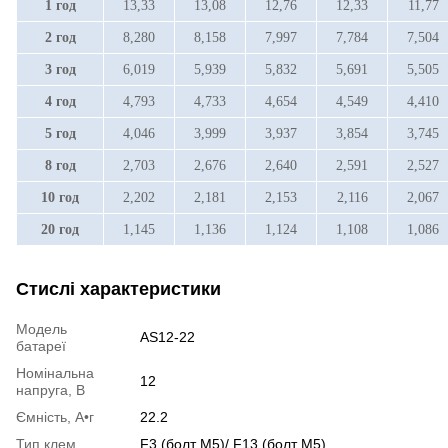
1 год
13,33
13,08
12,76
12,33
11,77
2 год
8,280
8,158
7,997
7,784
7,504
3 год
6,019
5,939
5,832
5,691
5,505
4 год
4,793
4,733
4,654
4,549
4,410
5 год
4,046
3,999
3,937
3,854
3,745
8 год
2,703
2,676
2,640
2,591
2,527
10 год
2,202
2,181
2,153
2,116
2,067
20 год
1,145
1,136
1,124
1,108
1,086
Стислі характеристики
Модель
AS12-22
батареї
Номінальна
12
напруга, В
Ємність, А•г
22.2
Тип клем
F3 (болт М5)/ F13 (болт М5)