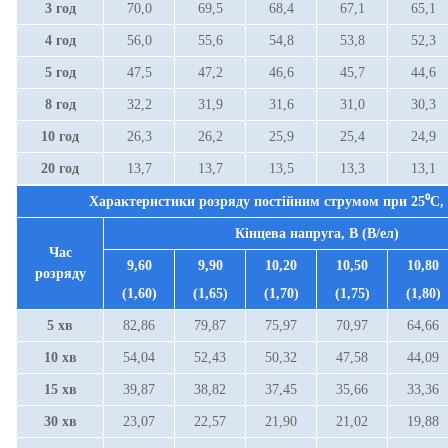
3 год
70,0
69,5
68,4
67,1
65,1
4 год
56,0
55,6
54,8
53,8
52,3
5 год
47,5
47,2
46,6
45,7
44,6
8 год
32,2
31,9
31,6
31,0
30,3
10 год
26,3
26,2
25,9
25,4
24,9
20 год
13,7
13,7
13,5
13,3
13,1
Характеристики розряду постійним струмом при
25⁰С
,
Кінцева напруга, В (В/ел)
Час
9,60
9,90
10,20
10,50
10,80
розряду
(1,60)
(1,65)
(1,70)
(1,75)
(1,80)
5 хв
82,86
79,87
75,97
70,97
64,66
10 хв
54,04
52,43
50,32
47,58
44,09
15 хв
39,87
38,82
37,45
35,66
33,36
30 хв
23,07
22,57
21,90
21,02
19,88