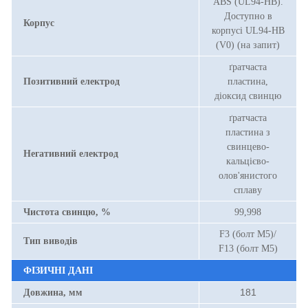
ABS (UL94-HB).
Доступно в
Корпус
корпусі UL94-HB
(V0) (на запит)
ґратчаста
Позитивний електрод
пластина,
діоксид свинцю
ґратчаста
пластина з
свинцево-
Негативний електрод
кальцієво-
олов'янистого
сплаву
Чистота свинцю, %
99,998
F3 (болт М5)/
Тип виводів
F13 (болт М5)
ФІЗИЧНІ ДАНІ
181
Довжина, мм