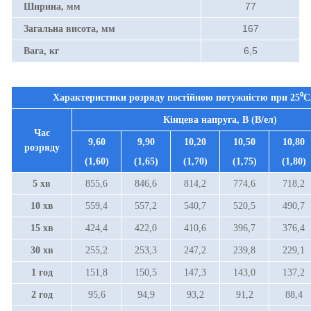
77
Ширина, мм
167
Загальна висота, мм
6,5
Вага, кг
Характеристики розряду постійною потужністю при
25⁰С
Кінцева напруга, В (В/ел)
Час
9,60
9,90
10,20
10,50
10,80
розряду
(1,60)
(1,65)
(1,70)
(1,75)
(1,80)
5 хв
855,6
846,6
814,2
774,6
718,2
10 хв
559,4
557,2
540,7
520,5
490,7
15 хв
424,4
422,0
410,6
396,7
376,4
30 хв
255,2
253,3
247,2
239,8
229,1
1 год
151,8
150,5
147,3
143,0
137,2
2 год
95,6
94,9
93,2
91,2
88,4