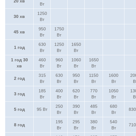
20 хв
Вт
1250
30 хв
Вт
950
1750
45 хв
Вт
Вт
630
1250
1650
1 год
Вт
Вт
Вт
1 год 30
460
960
1060
1650
хв
Вт
Вт
Вт
Вт
315
630
950
1150
1600
20
2 год
Вт
Вт
Вт
Вт
Вт
В
185
400
620
770
1050
13
3 год
Вт
Вт
Вт
Вт
Вт
В
250
390
485
680
5 год
95 Вт
830
Вт
Вт
Вт
Вт
195
295
380
540
8 год
710
Вт
Вт
Вт
Вт