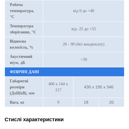
Робоча
температура,
від 0 до +40
°С
Температура
від -25 до +55
зберігання, °С
Відносна
20 - 90 (без конденсату)
вологість, %
Акустичний
<50
шум, дБ
ФІЗИЧНІ ДАНІ
Габаритні
400 x 144 x
430 x 195 x 346
розміри
217
(ДхШхВ), мм
18
20
Вага, кг
9
Стислі характеристики