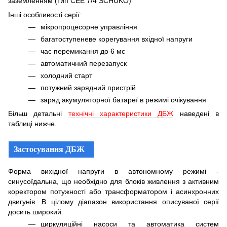
заземленням (тип CEE 7/4 SCHUKO)
Інші особливості серії:
мікропроцесорне управління
багатоступеневе корегування вхідної напруги
час перемикання до 6 мс
автоматичний перезапуск
холодний старт
потужний зарядний пристрій
заряд акумуляторної батареї в режимі очікування
Більш детальні
технічні характеристики ДБЖ
наведені в
таблиці нижче.
Застосування ДБЖ
Форма вихідної напруги в автономному режимі -
синусоїдальна, що необхідно для блоків живлення з активним
коректором потужності або трансформатором і асинхронних
двигунів. В цілому діапазон використання описуваної серії
досить широкий:
циркуляційні насоси та автоматика систем