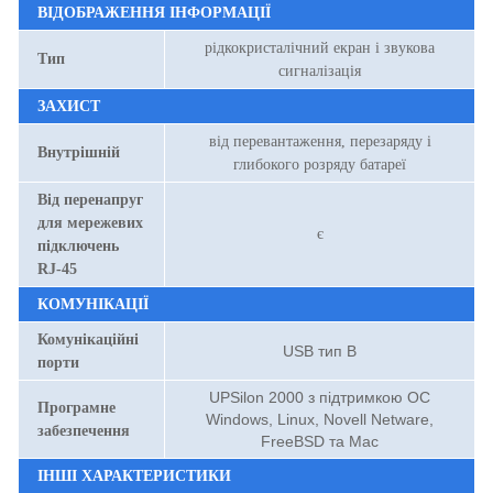
ВІДОБРАЖЕННЯ ІНФОРМАЦІЇ
рідкокристалічний екран і звукова
Тип
сигналізація
ЗАХИСТ
від перевантаження, перезаряду і
Внутрішній
глибокого розряду батареї
Від перенапруг
для мережевих
є
підключень
RJ-45
КОМУНІКАЦІЇ
Комунікаційні
USB тип В
порти
UPSilon 2000 з підтримкою ОС
Програмне
Windows, Linux, Novell Netware,
забезпечення
FreeBSD та Mac
ІНШІ ХАРАКТЕРИСТИКИ