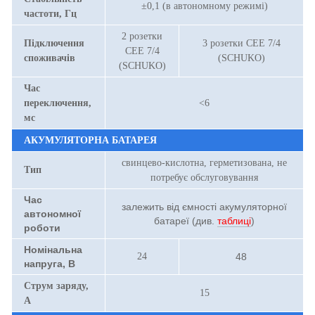
±0,1 (в автономному режимі)
частоти, Гц
2 розетки
Підключення
3 розетки CEE 7/4
CEE 7/4
споживачів
(SCHUKO)
(SCHUKO)
Час
переключення,
<6
мс
АКУМУЛЯТОРНА БАТАРЕЯ
свинцево-кислотна, герметизована, не
Тип
потребує обслуговування
Час
залежить від ємності акумуляторної
автономної
батареї (див.
таблиці
)
роботи
Номінальна
24
48
напруга, В
Струм заряду,
15
А