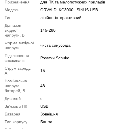
Призначення
для ПК та малопотужних приладів
Модель
ORVALDI KC3000L SINUS USB
Тип
лінійно-інтерактивний
Діапазон
вхідної
145-280
напруги, В
Форма вихідної
чиста синусоїда
напруги
Підключення
Розетки Schuko
споживачів
Струм заряду,
15
А
Номінальна
напруга
48
батарей, В
Дисплей
є
Зв’язок з ПК
USB
Батарея
Зовнішня
Тип корпусу
Башта