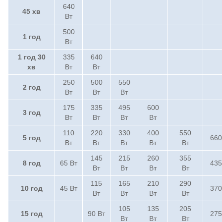
640
45 хв
Вт
500
1 год
Вт
1 год 30
335
640
хв
Вт
Вт
250
500
550
2 год
Вт
Вт
Вт
175
335
495
600
3 год
Вт
Вт
Вт
Вт
110
220
330
400
550
5 год
660
Вт
Вт
Вт
Вт
Вт
145
215
260
355
8 год
65 Вт
435
Вт
Вт
Вт
Вт
115
165
210
290
10 год
45 Вт
370
Вт
Вт
Вт
Вт
105
135
205
15 год
90 Вт
275
Вт
Вт
Вт