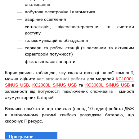
опалювання
побутова електроніка і автоматика
аварійне освітлення
сигналізація, відеоспостереження та системи
доступу
телекомунікаційне обладнання
сервери та робочі станції (з пасивним та активним
коректором потужності)
фіскальні касові апарати
Користуючись таблицею, яку склали фахівці нашої компанії,
можна оцінити
час автономної роботи д
ля моделей
KC1000L
SINUS USB
,
KC2000L SINUS USB
та
KC3000L SINUS USB
в
залежності від потужності підключених споживачів і ємності
акумуляторних батарей.
Важливо пам'ятати, що тривала (понад 10 годин) робота ДБЖ
в автономному режимі глибоко розряджає батарею, що
скорочує її ресурс.
Програмне