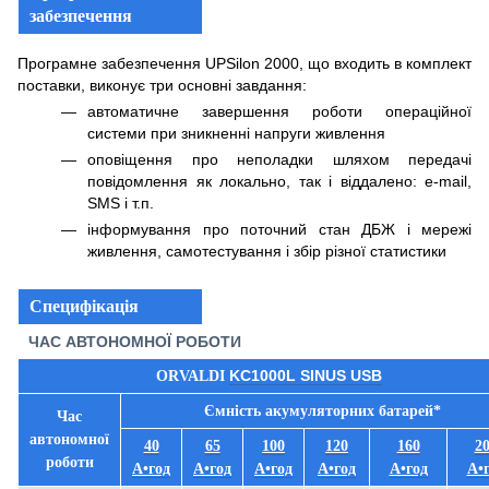
забезпечення
Програмне забезпечення UPSilon 2000, що входить в комплект
поставки, виконує три основні завдання:
автоматичне завершення роботи операційної
системи при зникненні напруги живлення
оповіщення про неполадки шляхом передачі
повідомлення як локально, так і віддалено: e-mail,
SMS і т.п.
інформування про поточний стан ДБЖ і мережі
живлення, самотестування і збір різної статистики
Специфікація
ЧАС АВТОНОМНОЇ РОБОТИ
KC1000L SINUS USB
ORVALDI
Ємність акумуляторних батарей*
Час
автономної
40
65
100
120
160
2
роботи
А•год
А•год
А•год
А•год
А•год
А•