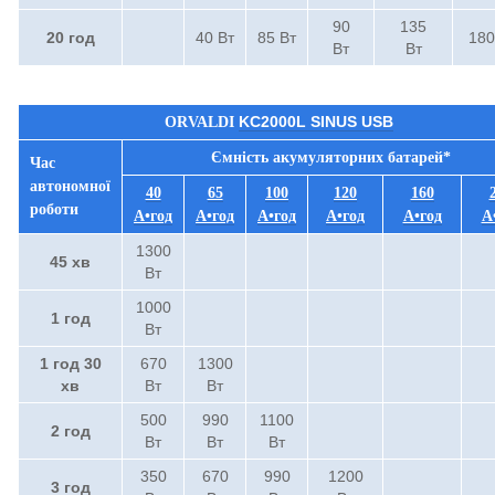
90
135
20 год
40 Вт
85 Вт
180
Вт
Вт
KC2000L SINUS USB
ORVALDI
Ємність акумуляторних батарей*
Час
автономної
40
65
100
120
160
роботи
А•год
А•год
А•год
А•год
А•год
А
1300
45 хв
Вт
1000
1 год
Вт
1 год 30
670
1300
хв
Вт
Вт
500
990
1100
2 год
Вт
Вт
Вт
350
670
990
1200
3 год