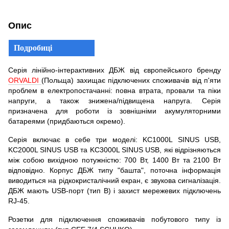
Опис
Подробиці
Серія лінійно-інтерактивних ДБЖ від європейського бренду
ORVALDI
(Польща) захищає підключених споживачів від п'яти
проблем в електропостачанні: повна втрата, провали та піки
напруги, а також знижена/підвищена напруга. Серія
призначена для роботи із зовнішніми акумуляторними
батареями (придбаються окремо).
Серія включає в себе три моделі: KC1000L SINUS USB,
KC2000L SINUS USB та KC3000L SINUS USB, які відрізняються
між собою вихідною потужністю: 700 Вт, 1400 Вт та 2100 Вт
відповідно. Корпус ДБЖ типу "башта", поточна інформація
виводиться на рідкокристалічний екран, є звукова сигналізація.
ДБЖ мають USB-порт (тип B) і захист мережевих підключень
RJ-45.
Розетки для підключення споживачів побутового типу із